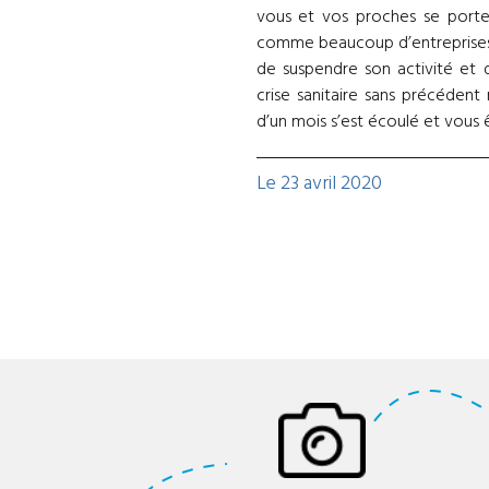
ent rester impassible
vous et vos proches se porten
stouflant et tellement
comme beaucoup d’entreprises
, sa détermination visible
de suspendre son activité et 
.
crise sanitaire sans précédent
d’un mois s’est écoulé et vous
Le 23 avril 2020