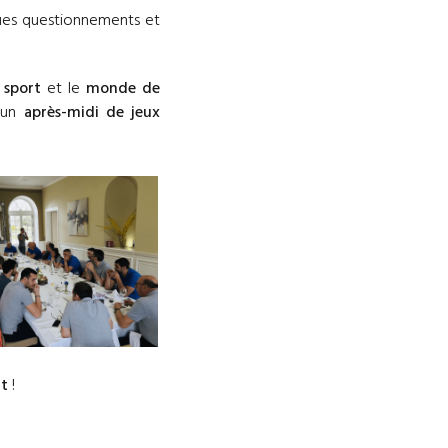
ques questionnements et
e
sport
et le
monde de
 un
après-midi de jeux
ut
!