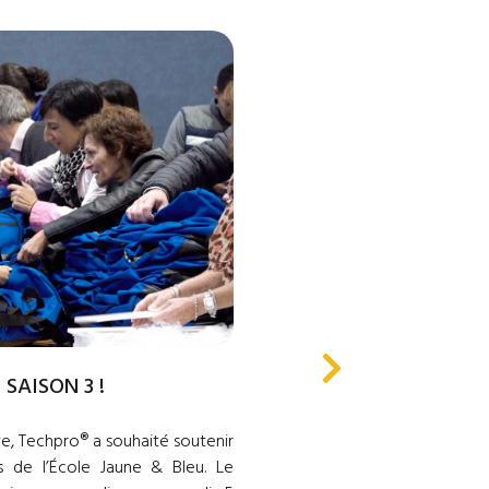
 SAISON 3 !
UN NOUVEAU PROJE
TECHPRO®
e, Techpro® a souhaité soutenir
s de l’École Jaune & Bleu. Le
Le 15 novembre der