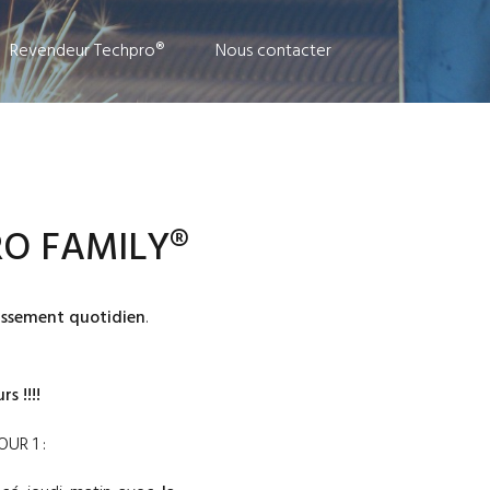
Revendeur Techpro®
Nous contacter
RO FAMILY®
tissement quotidien
.
rs !!!!
OUR 1 :