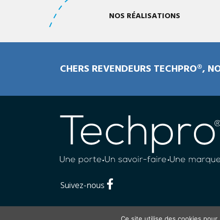
NOS RÉALISATIONS
CHERS REVENDEURS TECHPRO®, NO
Suivez-nous
Politique de con
Ce site utilise des cookies pour