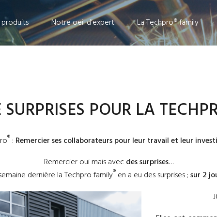
 produits
Notre oeil d’expert
La Techpro® family
E SURPRISES POUR LA TECHP
®
pro
:
Remercier ses collaborateurs pour leur travail et leur inves
Remercier oui mais avec
des surprises
…
®
 semaine dernière la Techpro family
en a eu des surprises ;
sur 2 jou
J