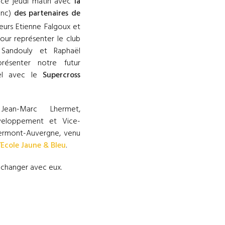
cé jeudi matin avec
la
onc)
des partenaires de
ueurs Etienne Falgoux et
our représenter le club
 Sandouly et Raphaël
résenter notre futur
ciel avec le
Supercross
Jean-Marc Lhermet,
veloppement et Vice-
ermont-Auvergne, venu
l’Ecole Jaune & Bleu
.
’échanger avec eux.