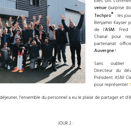
Elles ont commen
venue
(surprise d
®
Techpro
: les jo
Benjamin Kayser p
de l’
ASM
. Fred
Chanal pour rep
partenariat offi
Auvergne
!
Sans oublier 
Directeur du dé
Président ASM Cl
pour représenter
déjeuner, l’ensemble du personnel a eu le plaisir de partager et d
JOUR 2 :