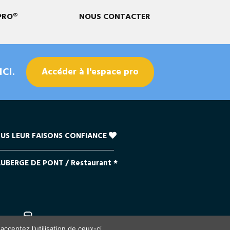
PRO®
NOUS CONTACTER
CI.
Accéder à l'espace pro
US LEUR FAISONS CONFIANCE
AUBERGE DE PONT / Restaurant *
é
cceptez l'utilisation de ceux-ci.