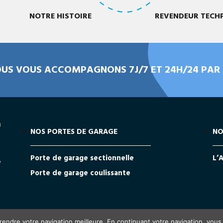
NOTRE HISTOIRE
REVENDEUR TECH
US VOUS ACCOMPAGNONS 7J/7 ET 24H/24 PAR I
NOS PORTES DE GARAGE
NO
Porte de garage sectionnelle
L’
Porte de garage coulissante
fidentialité
Mentions légales
Site réalisé par Fiducial Y-Proximit
 rendre votre navigation meilleure. En continuant votre navigation, vous a